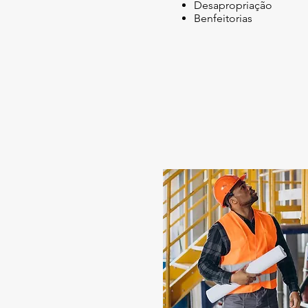
Desapropriação
Benfeitorias