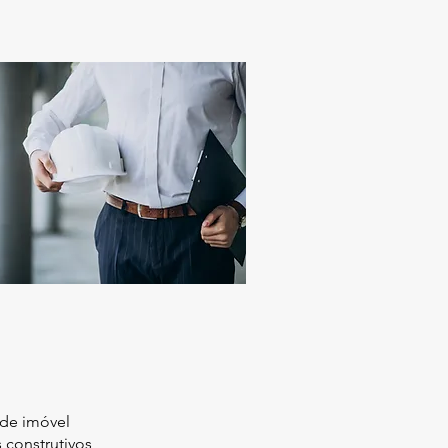
de imóvel
 construtivos