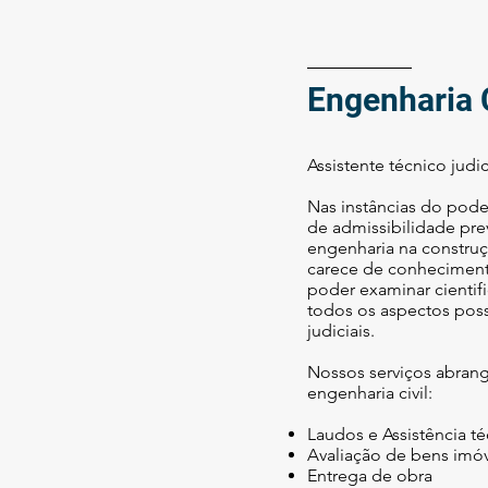
Engenharia C
Assistente técnico judi
​Nas instâncias do pode
de admissibilidade prev
engenharia na construç
carece de conheciment
poder examinar cienti
todos os aspectos poss
judiciais.
Nossos serviços abran
engenharia civil:
Laudos e Assistência té
Avaliação de bens imó
Entrega de obra