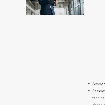
Advog
Pessoas
técnica
danos e