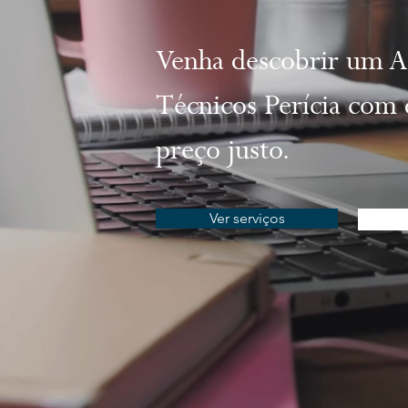
Venha descobrir um As
Técnicos Perícia com 
preço justo.
Ver serviços