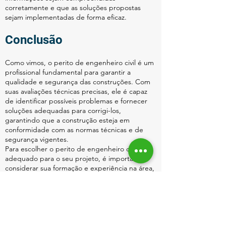
corretamente e que as soluções propostas
sejam implementadas de forma eficaz.
Conclusão
Como vimos, o perito de engenheiro civil é um
profissional fundamental para garantir a
qualidade e segurança das construções. Com
suas avaliações técnicas precisas, ele é capaz
de identificar possíveis problemas e fornecer
soluções adequadas para corrigi-los,
garantindo que a construção esteja em
conformidade com as normas técnicas e de
segurança vigentes.
Para escolher o perito de engenheiro civil
adequado para o seu projeto, é importante
considerar sua formação e experiência na área,
sua reputação no mercado, sua disponibilidade
e sua capacidade de comunicação clara e
objetiva.
Em suma, ao contar com os serviços de um
perito de engenheiro civil qualificado, você
pode ter a certeza de que sua construção está