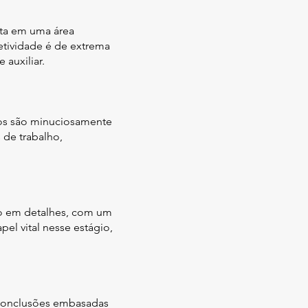
sta em uma área
jetividade é de extrema
 auxiliar.
tros são minuciosamente
 de trabalho,
do em detalhes, com um
el vital nesse estágio,
 conclusões embasadas