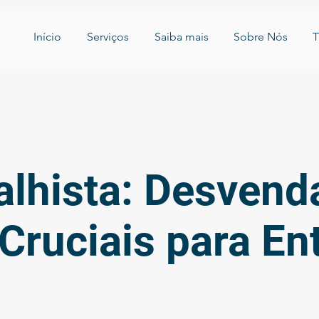
Início
Serviços
Saiba mais
Sobre Nós
T
balhista: Desven
Cruciais para En