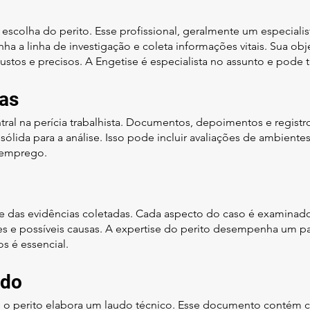
 escolha do perito. Esse profissional, geralmente um especiali
nha a linha de investigação e coleta informações vitais. Sua ob
ustos e precisos. A Engetise é especialista no assunto e pode te
ias
ntral na perícia trabalhista. Documentos, depoimentos e regis
ólida para a análise. Isso pode incluir avaliações de ambientes
e emprego.
ise das evidências coletadas. Cada aspecto do caso é examina
es e possíveis causas. A expertise do perito desempenha um pap
s é essencial.
udo
 o perito elabora um laudo técnico. Esse documento contém