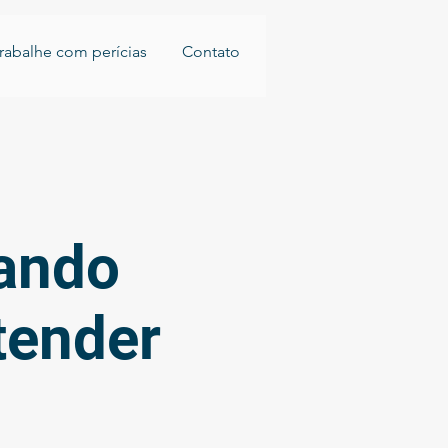
rabalhe com perícias
Contato
dando
tender