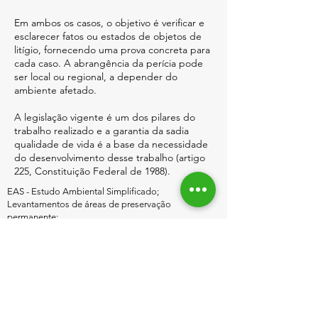
Em ambos os casos, o objetivo é verificar e
esclarecer fatos ou estados de objetos de
litígio, fornecendo uma prova concreta para
cada caso. A abrangência da perícia pode
ser local ou regional, a depender do
ambiente afetado.
A legislação vigente é um dos pilares do
trabalho realizado e a garantia da sadia
qualidade de vida é a base da necessidade
do desenvolvimento desse trabalho (artigo
225, Constituição Federal de 1988).
EAS - Estudo Ambiental Simplificado;
Levantamentos de áreas de preservação
permanente;
Laudos de impacto por desastres e poluição;
Plano de gestão de resíduos sólidos (PGRS);
Licenciamentos ambientais;
Auditoria ambiental conforme resolução CONAMA
nº 306/2002;
Plano de controle ambiental (PCA);
Relatório Ambiental Preliminar (RAP);