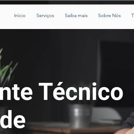
Início
Serviços
Saiba mais
Sobre Nós
T
nte Técnico
 de