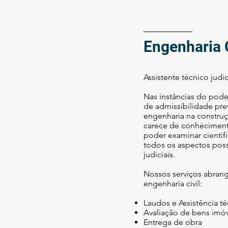
Engenharia C
Assistente técnico judi
​Nas instâncias do pode
de admissibilidade prev
engenharia na construç
carece de conheciment
poder examinar cienti
todos os aspectos poss
judiciais.
Nossos serviços abran
engenharia civil:
Laudos e Assistência té
Avaliação de bens imó
Entrega de obra