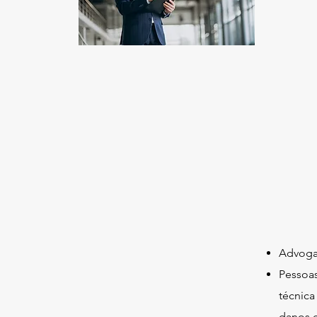
Advog
Pessoas
técnica
danos e