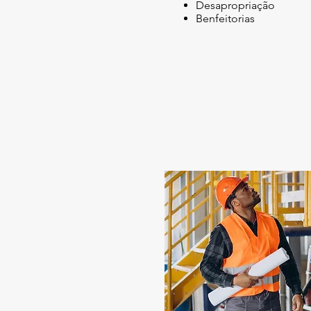
Desapropriação
Benfeitorias