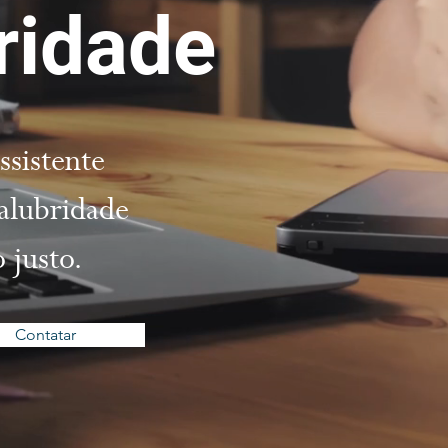
ridade
sistente
salubridade
 justo.
Contatar