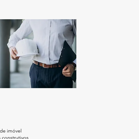
de imóvel
 construtivos