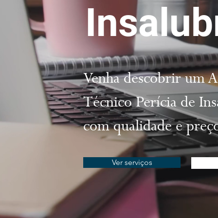
Insalub
Venha descobrir um As
Técnico Perícia de In
com qualidade e preço
Ver serviços