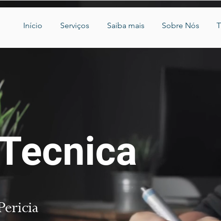
Início
Serviços
Saiba mais
Sobre Nós
T
 Tecnica
ericia