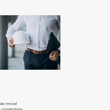
de imóvel
 construtivos