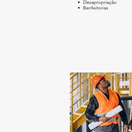
Desapropriação
Benfeitorias