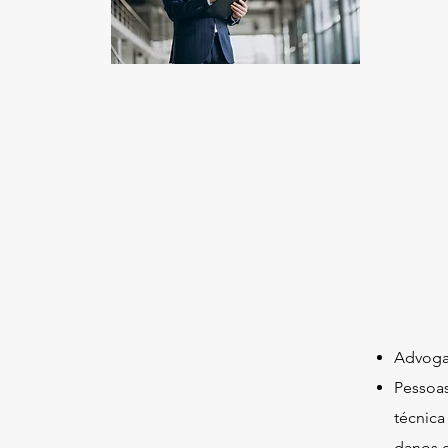
Advog
Pessoas
técnica
danos e