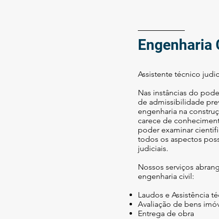
Engenharia C
Assistente técnico judi
​Nas instâncias do pode
de admissibilidade prev
engenharia na construç
carece de conheciment
poder examinar cienti
todos os aspectos poss
judiciais.
Nossos serviços abran
engenharia civil:
Laudos e Assistência té
Avaliação de bens imó
Entrega de obra